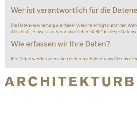
Wer ist verantwortlich für die Daten
Die Datenverarbeitung auf dieser Website erfolgt durch den We
Abschnitt „Hinweis zur Verantwortlichen Stelle“ in dieser Date
Wie erfassen wir Ihre Daten?
Ihre Daten werden zum einen dadurch erhoben, dass Sie uns diese 
Sie in ein Kontaktformular eingeben.
ARCHITEKTUR
Andere Daten werden automatisch oder nach Ihrer Einwilligung 
Das sind vor allem technische Daten (z. B. Internetbrowser, Betr
dieser Daten erfolgt automatisch, sobald Sie diese Website betre
Wofür nutzen wir Ihre Daten?
Ein Teil der Daten wird erhoben, um eine fehlerfreie Bereitstell
Analyse Ihres Nutzerverhaltens verwendet werden.
Welche Rechte haben Sie bezüglich 