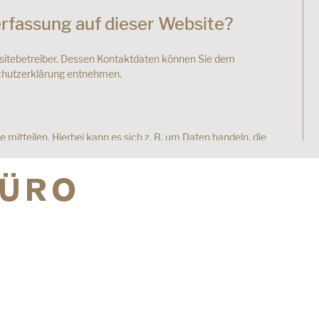
erfassung auf dieser Website?
bsitebetreiber. Dessen Kontaktdaten können Sie dem
nschutzerklärung entnehmen.
mitteilen. Hierbei kann es sich z. B. um Daten handeln, die
BÜRO
beim Besuch der Website durch unsere IT-Systeme erfasst.
iebssystem oder Uhrzeit des Seitenaufrufs). Die Erfassung
ten.
ung der Website zu gewährleisten. Andere Daten können zur
Ihrer Daten?