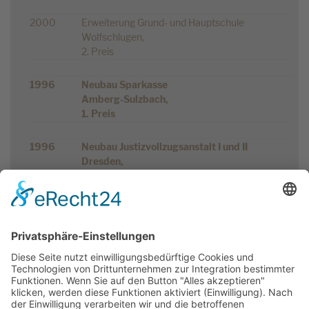
2000
Erweiterung Grund- und Hauptschule
Wolfschlugen,
2. Preis
1996
Neubau Sparkasse
Amberg-Sulzbach,
1. Preis
1996
Neubau Justizvollzugsanstalt I und II
Dresden,
2. Preis
1994
Städtebaulicher Ideenwettbewerb
Wohngebiet Werner Hellweg, Bochum-Laer,
1. Preis
1991
Ideenwettbewerb der Stadt Castrop-Rauxel,
Wohngebiet Oberste Vöhde,
4. Preis